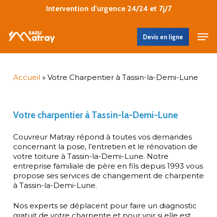
Skip
Intervention d'urgence 24/24 et 7j/7
to
main
Close
Men
content
Devis en ligne
Menu
Accueil
»
Votre Charpentier à Tassin-la-Demi-Lune
Votre
charpentier
à
Tassin-la-Demi-Lune
Couvreur Matray répond à toutes vos demandes
concernant la pose, l’entretien et le rénovation de
votre toiture à Tassin-la-Demi-Lune. Notre
entreprise familiale de père en fils depuis 1993 vous
propose ses services de changement de charpente
à Tassin-la-Demi-Lune.
Nos experts se déplacent pour faire un diagnostic
gratuit de votre charpente et pour voir si elle est